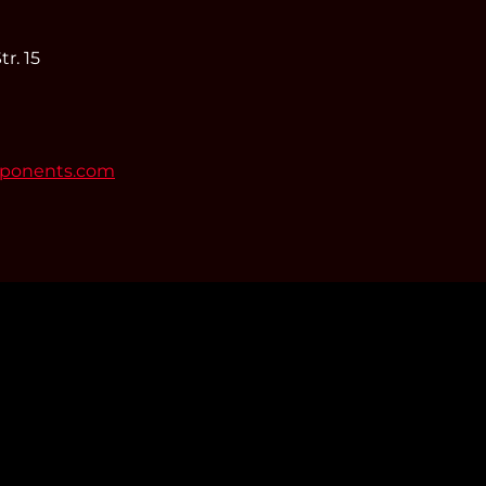
r. 15
mponents.com