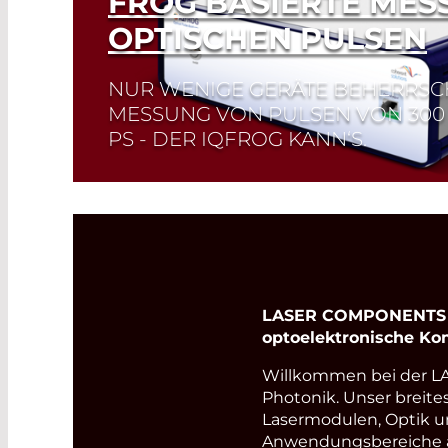
FROG BASIERTE MES
OPTISCHEN PULSEN
NUR WENIGE GERÄTE BEHERRSC
MESSUNG VON PULSEN VON 300 F
PS - DER IQFROG KANN‘S.
Read More
LASER COMPONENTS Ge
optoelektronische K
Willkommen bei der 
Photonik. Unser breite
Lasermodulen, Optik u
Anwendungsbereiche ab