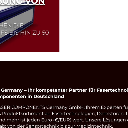
SUNG VON
HEN DIE
S BIS HIN ZU 50
rmany – Ihr kompetenter Partner für Fasertechnolo
omponenten in Deutschland
LASER COMPONENTS Germany GmbH, Ihrem Experten fü
s Produktsortiment an Fasertechnologien, Detektoren, 
nd mehr ist jeden Euro (€/EUR) wert. Unsere Lösungen
: von der Sensortechnik bis zur Medizintechnik.