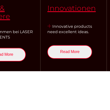
 &
Innovationen
ere
Innovative products
mmen bei LASER
need excellent ideas.
ENTS
Read More
ad More