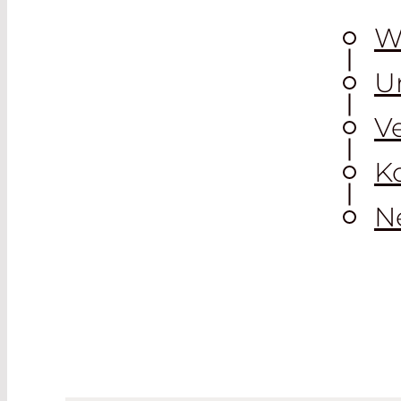
W
U
V
K
N