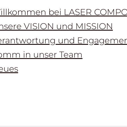
illkommen bei LASER COMP
nsere VISION und MISSION
erantwortung und Engageme
omm in unser Team
eues