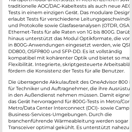
traditionelle AOC/DAC-Kabeltests als auch neue AEC
Tests in einem einzigen Gerät. Das modulare Design
erlaubt Tests für verschiedene Leitungsgeschwindi
und Protokolle sowie Glasfaseranalysen (OTDR, OSA)
Ethernet-Tests für alle Raten von 1G bis 800G. Darüb
hinaus unterstützt das Modul Optikformate, die vor 
in 800G-Anwendungen eingesetzt werden, wie QSF
DD800, OSFP800 und SFP-DD. Es ist vollständig
kompatibel mit kohärenter Optik und bietet so ma
Flexibilität. Integrierte, skriptgesteuerte Arbeitsablä
fördern die Konsistenz der Tests für alle Benutzer.
Die überragende Akkulaufzeit des OneAdvisor 800 is
für Techniker und Auftragnehmer, die ihre Ausrüstu
in den Außendienst nehmen müssen. Damit eignet 
das Gerät hervorragend für 800G-Tests in Metro/Core
Metro/Data Center Interconnect (DCI)- sowie Camp
Business-Services-Umgebungen. Durch die
branchenführende Wärmeableitung werden sogar 
Transceiver optimal gekühlt. Es unterstützt nahezu a