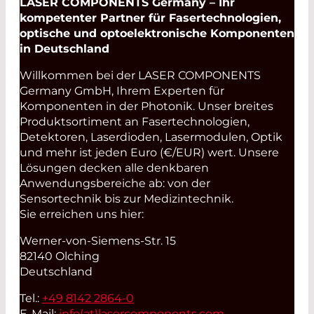
LASER COMPONENTS Germany – Ihr
kompetenter Partner für Fasertechnologien,
optische und optoelektronische Komponenten
in Deutschland
Willkommen bei der LASER COMPONENTS
Germany GmbH, Ihrem Experten für
Komponenten in der Photonik. Unser breites
Produktsortiment an Fasertechnologien,
Detektoren, Laserdioden, Lasermodulen, Optik
und mehr ist jeden Euro (€/EUR) wert. Unsere
Lösungen decken alle denkbaren
Anwendungsbereiche ab: von der
Sensortechnik bis zur Medizintechnik.
Sie erreichen uns hier:
Werner-von-Siemens-Str. 15
82140 Olching
Deutschland
Tel.:
+49 8142 2864-0
E-Mail:
info(at)
lasercomponents.com