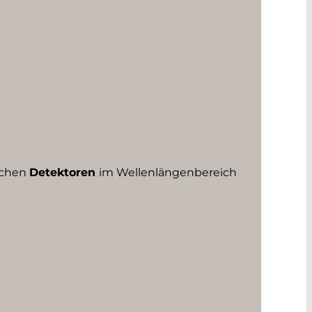
ichen
Detektoren
im Wellenlängenbereich