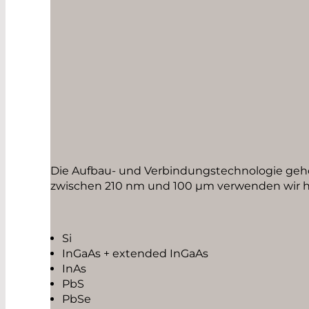
Die Aufbau- und Verbindungstechnologie geh
zwischen 210 nm und 100 µm verwenden wir ha
Si
InGaAs + extended InGaAs
InAs
PbS
PbSe