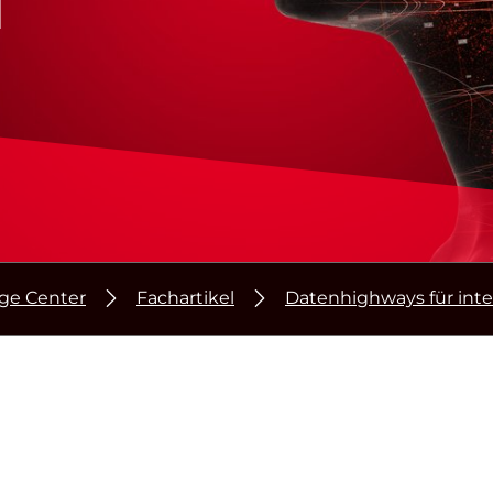
N
ge Center
Fachartikel
Datenhighways für inte