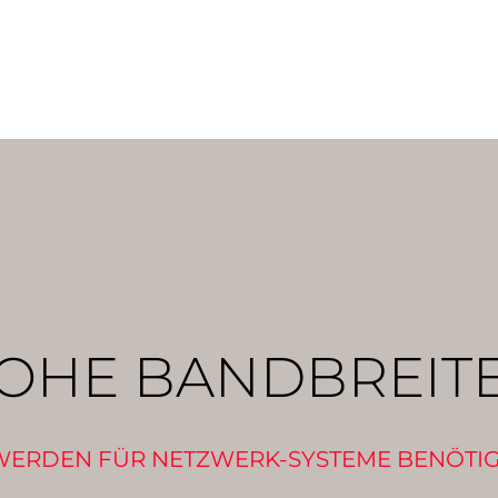
OHE BANDBREIT
WERDEN FÜR NETZWERK-SYSTEME BENÖTIG