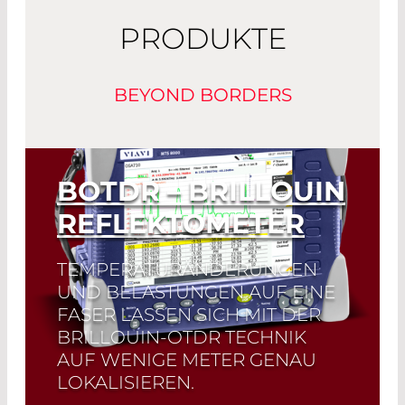
PRODUKTE
BEYOND BORDERS
BOTDR – BRILLOUIN
REFLEKTOMETER
TEMPERATURÄNDERUNGEN
UND BELASTUNGEN AUF EINE
FASER LASSEN SICH MIT DER
BRILLOUIN-OTDR TECHNIK
AUF WENIGE METER GENAU
LOKALISIEREN.