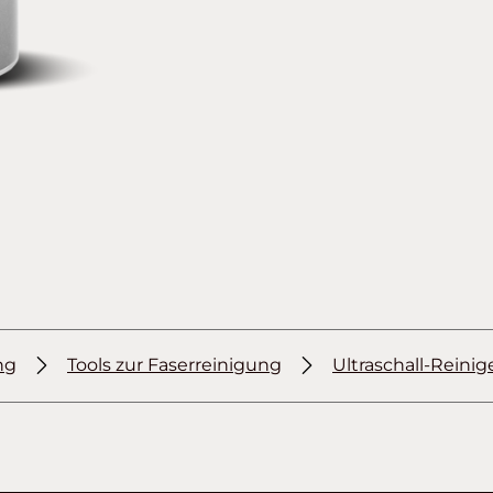
ng
Tools zur Faserreinigung
Ultraschall-Reinig