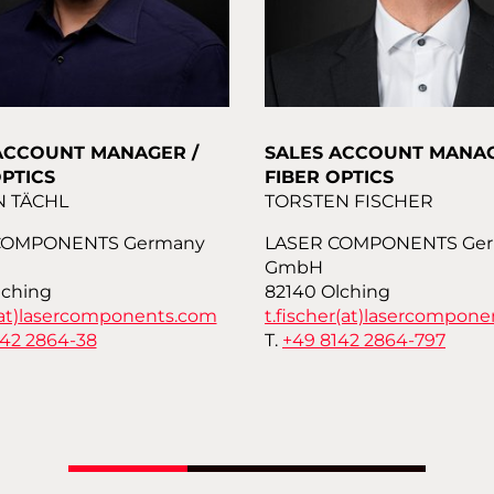
ACCOUNT MANAGER /
SALES ACCOUNT MANAG
OPTICS
FIBER OPTICS
N TÄCHL
TORSTEN FISCHER
COMPONENTS Germany
LASER COMPONENTS Ge
GmbH
lching
82140 Olching
at)
lasercomponents.com
t.fischer(at)
lasercompone
142 2864-38
T.
+49 8142 2864-797