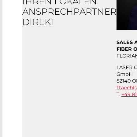
IHREN LOKALEN
ANSPRECHPARTNER
DIREKT
SALES 
FIBER 
FLORIA
LASER 
GmbH
82140 O
f.taechl(
T.
+49 8