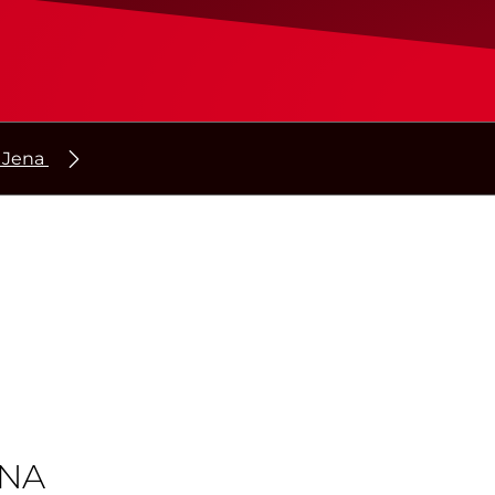
Jena​
ENA