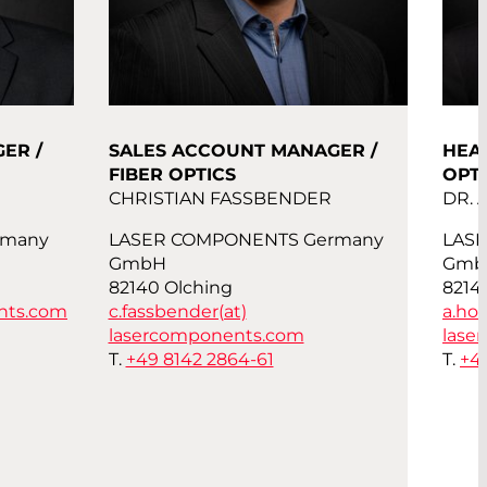
ER /
SALES ACCOUNT MANAGER /
HEAD
FIBER OPTICS
OPT
CHRISTIAN FASSBENDER
DR.
rmany
LASER COMPONENTS Germany
LAS
GmbH
Gmb
82140 Olching
8214
nts.com
c.fassbender(at)
a.hor
lasercomponents.com
lase
T.
+49 8142 2864-61
T.
+4