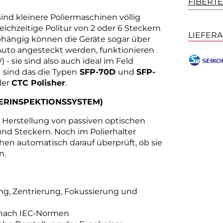
FIBERTEC
sind kleinere Poliermaschinen völlig
leichzeitige Politur von 2 oder 6 Steckern
LIEFER
hängig können die Geräte sogar über
uto angesteckt werden, funktionieren
) - sie sind also auch ideal im Feld
n
sind das die Typen
SFP-70D
und
SFP-
der
CTC Polisher
.
SERINSPEKTIONSSYSTEM)
e Herstellung von passiven optischen
d Steckern. Noch im Polierhalter
hen automatisch darauf überprüft, ob sie
en.
ng, Zentrierung, Fokussierung und
e nach IEC-Normen