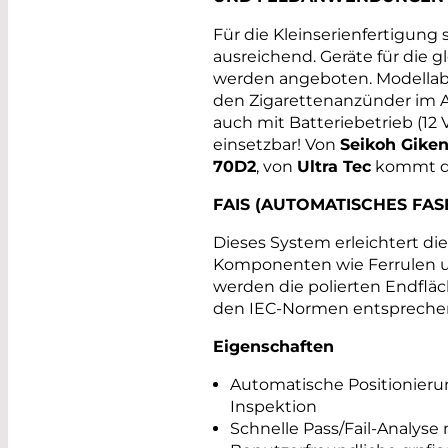
Für die Kleinserienfertigung 
ausreichend. Geräte für die g
werden angeboten. Modellab
den Zigarettenanzünder im A
auch mit Batteriebetrieb (12 V
einsetzbar! Von
Seikoh Gike
70D2
, von
Ultra Tec
kommt 
FAIS (AUTOMATISCHES FA
Dieses System erleichtert di
Komponenten wie Ferrulen un
werden die polierten Endfläc
den IEC-Normen entsprech
Eigenschaften
Automatische Positionieru
Inspektion
Schnelle Pass/Fail-Analys