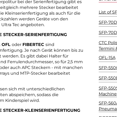
rpolitur bei der Serienfertigung gibt es
eitgleich mehrere Stecker bearbeitet
List of S
e Kleinserienfertigung als auch für die
ückzahlen werden Geräte von den
SFP-70D
 Ultra Tec angeboten.
SFP-70D2
E STECKER-SERIENFERTIGUNG
CTC Polis
, OFL
oder
FIBERTEC
sind
Termini 
enfertigung. Je nach Gerät können bis zu
t werden. Es gibt dabei Halter für
OFL-15A
nd Ferrulendurchmesser, so für 2,5 mm
 oder auch APC Steckern - mit manchen
SFP-550C
rrays und MTP-Stecker bearbeitet
SFP-550E
SFP-550S
en sich mit unterschiedlichen
Machine
n abspeichern, sodass die
 Kinderspiel wird.
SFP-560
Pneumati
E STECKER-KLEINSERIENFERTIGUNG