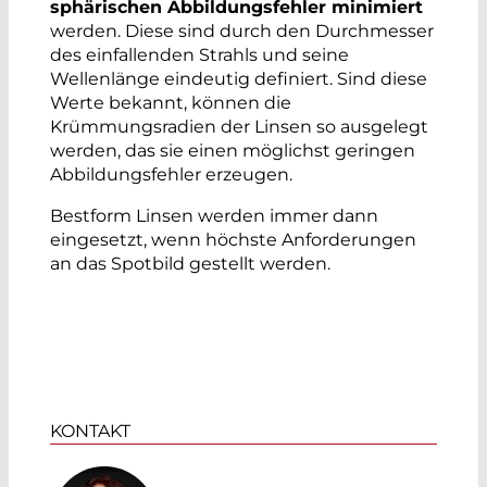
Wellenlänge) als auch die Effizienz der
sphärischen Abbildungsfehler minimiert
Beschichtung werden durch
werden. Diese sind durch den Durchmesser
unterschiedliche Designs und verschiedene
des einfallenden Strahls und seine
Beschichtungsmaterialien beeinflusst.
Wellenlänge eindeutig definiert. Sind diese
Werte bekannt, können die
Viele Linsen sind kostengünstig ab Lager
Krümmungsradien der Linsen so ausgelegt
lieferbar.
Kundenspezifische Optiken sind
werden, das sie einen möglichst geringen
unser Tagesgeschäft und werden kurzfristig
Abbildungsfehler erzeugen.
in unserem Haus gefertigt. Wir beraten Sie
von der Auswahl des geeigneten Substrates
Bestform Linsen werden immer dann
über die Linsenform / Linsenradius bis hin
eingesetzt, wenn höchste Anforderungen
zur geeigneten AR-Beschichtung.
an das Spotbild gestellt werden.
DOWNLOAD
KONTAKT
Laser Optics
Catalog