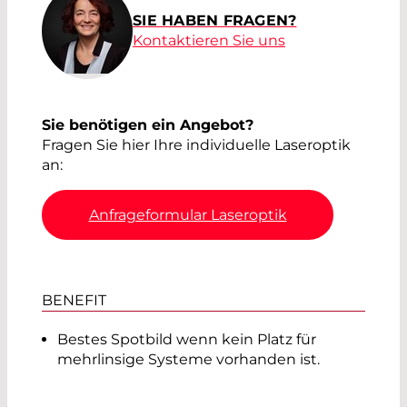
SIE HABEN FRAGEN?
Kontaktieren Sie uns
Optical Tips
Catalog
Sie benötigen ein Angebot?
Fragen Sie hier Ihre individuelle Laseroptik
an:
High Power Laser Optics
Anfrageformular Laseroptik
for your Needs
BENEFIT
Cleaning Laser Optics
Bestes Spotbild wenn kein Platz für
mehrlinsige Systeme vorhanden ist.