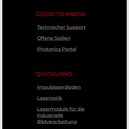
Sie benötigen ein Angebot?
ANTIREFLECTIVE - AR - COATINGS
Fragen Sie hier Ihre individuelle Laseroptik
GOOD TO KNOW
an:
AR Coatings
Technischer Support
Anfrageformular Laseroptik
LIEFERANT
Offene Stellen
Photonics Portal
LIEFERANT
QUICKLINKS
Impulslaserdioden
Laseroptik
Lasermodule für die
KONTAKT
industrielle
Bildverarbeitung