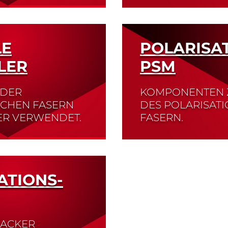
Read More
LE
POLARISA
LER
PSM
 DER
KOMPONENTEN 
SCHEN FASERN
DES POLARISAT
ER VERWENDET.
FASERN.
Read More
ATIONS-
RACKER