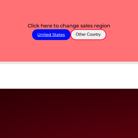
Click here to change sales region
United States
Other Country