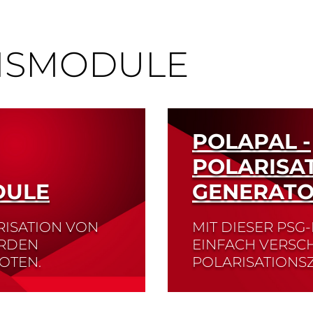
NSMODULE
POLAPAL -
POLARISA
DULE
GENERAT
RISATION VON
MIT DIESER PSG
ERDEN
EINFACH VERSC
OTEN.
POLARISATIONS