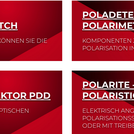
Read More
POLADETEC
TCH
POLARIME
KÖNNEN SIE DIE
KOMPONENTEN 
POLARISATION I
Read More
POLARITE 
EKTOR PDD
POLARIST
PTISCHEN
ELEKTRISCH AN
POLARISATIONS
ODER MIT TREIB