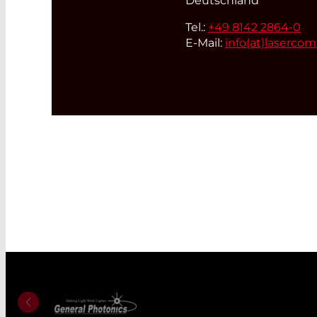
Deutschland
Tel.:
+49 8142 2864-0
E-Mail:
info(at)
laserco