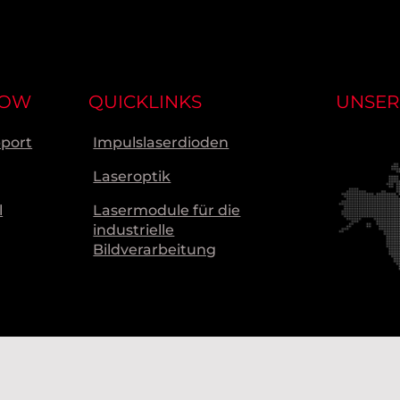
NOW
QUICKLINKS
UNSER
pport
Impulslaserdioden
Laseroptik
l
Lasermodule für die
industrielle
Bildverarbeitung
Unsere