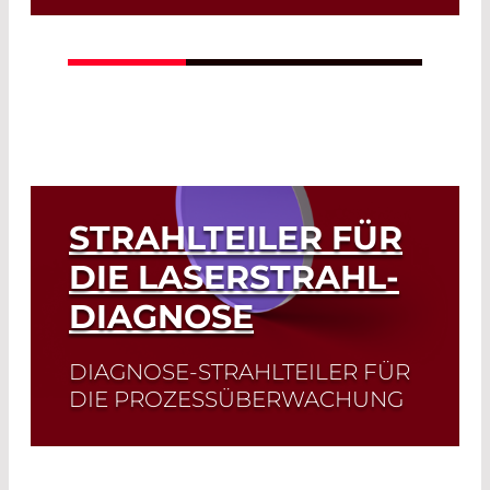
Bei den pyroelektrischen Detektoren
der Serien LD21XX und DD31XX werden
beide Kristallseiten getrennt
voneinander verstärkt.
Read More
STRAHLTEILER FÜR
DIE LASERSTRAHL-
DIAGNOSE
DIAGNOSE-STRAHLTEILER FÜR
DIE PROZESSÜBERWACHUNG
Dichroitische Spiegel trennen oder
kombinieren zwei oder mehr Strahlen