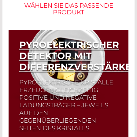
WÄHLEN SIE DAS PASSENDE
PRODUKT
PYROELEKTRISCHER
DETEKTOR MIT
DIFFERENZVERSTÄRKE
PYROELEKTRISCHE KRISTALLE
ERZEUGEN GLEICHZEITIG
POSITIVE UND NEGATIVE
LADUNGSTRÄGER – JEWEILS
AUF DEN
GEGENÜBERLIEGENDEN
SEITEN DES KRISTALLS.