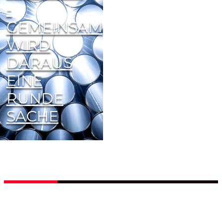
-
Read
GEMEINSAM
More
WIRD
DARAUS
EINE
RUNDE
SACHE
For Projects
Beyond Borders -
Gemeinsam wird
daraus eine runde
Sache
Read
More