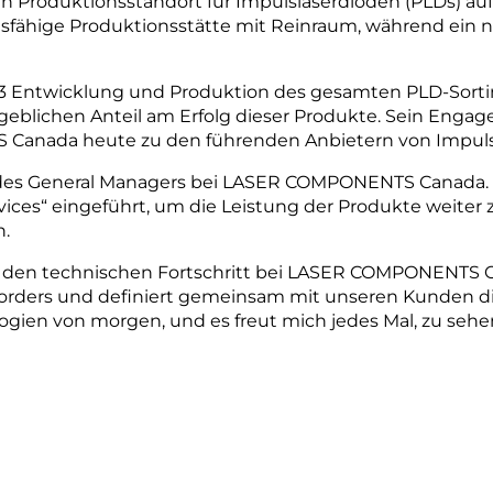
en Produktionsstandort für Impulslaserdioden (PLDs) au
ionsfähige Produktionsstätte mit Reinraum, während ein
 2003 Entwicklung und Produktion des gesamten PLD-So
ßgeblichen Anteil am Erfolg dieser Produkte. Sein Enga
 Canada heute zu den führenden Anbietern von Impulsl
des General Managers bei LASER COMPONENTS Canada. In 
ces“ eingeführt, um die Leistung der Produkte weiter z
n.
hren den technischen Fortschritt bei LASER COMPONENTS 
orders und definiert gemeinsam mit unseren Kunden d
ien von morgen, und es freut mich jedes Mal, zu sehen,