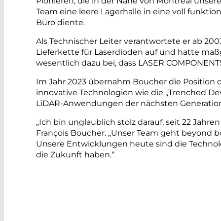
Pionieren, die in der Nähe von Montreal unser
Team eine leere Lagerhalle in eine voll funkt
Büro diente.
Als Technischer Leiter verantwortete er ab
Lieferkette für Laserdioden auf und hatte ma
wesentlich dazu bei, dass LASER COMPONENTS
Im Jahr 2023 übernahm Boucher die Position 
innovative Technologien wie die „Trenched Devi
LiDAR-Anwendungen der nächsten Generatio
„Ich bin unglaublich stolz darauf, seit 22 Ja
François Boucher. „Unser Team geht beyond b
Unsere Entwicklungen heute sind die Technolog
die Zukunft haben.“