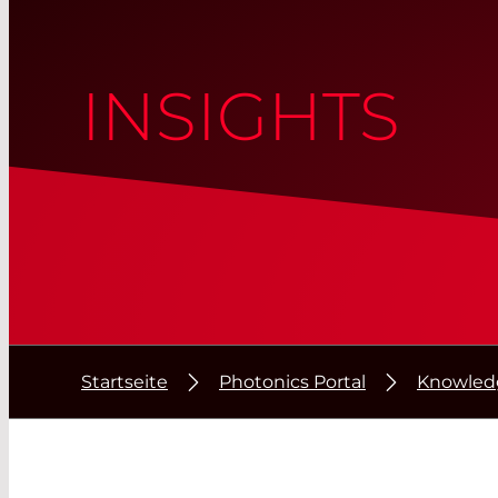
INSIGHTS
Startseite
Photonics Portal
Knowled