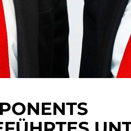
MPONENTS
EFÜHRTES U