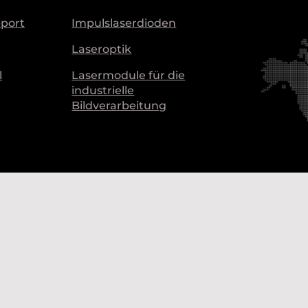
pport
Impulslaserdioden
Laseroptik
l
Lasermodule für die
industrielle
Bildverarbeitung
Unsere
Produkti