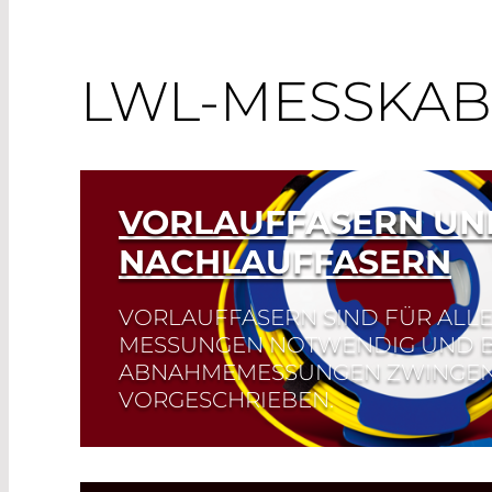
LWL-MESSKAB
VORLAUFFASERN UN
NACHLAUFFASERN
VORLAUFFASERN SIND FÜR ALLE
MESSUNGEN NOTWENDIG UND B
ABNAHMEMESSUNGEN ZWINGE
VORGESCHRIEBEN.
Sie ermöglichen es, auch den ersten Steck
bewerten und die Totzonen zu reduzieren.