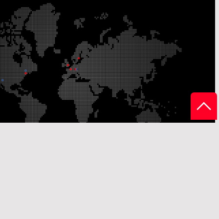
Unsere
onsstandorte
Vertriebsstandorte