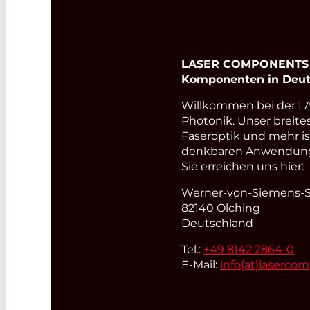
für die Nachlauffasern zur Bewertung des 
der Strecke.
Read More
LASER COMPONENTS Ge
Komponenten in Deut
Willkommen bei der 
Photonik. Unser breite
Faseroptik und mehr i
denkbaren Anwendungsb
Sie erreichen uns hier:
Werner-von-Siemens-St
82140 Olching
Deutschland
Tel.:
+49 8142 2864-0
E-Mail:
info(at)
laserco