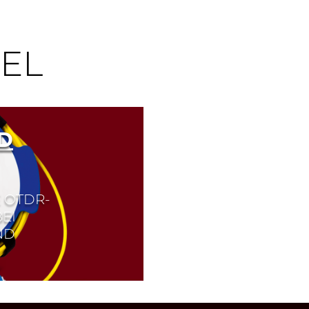
EL
D
 OTDR-
EI
ND
er der Strecke zu
 Dasselbe gilt auch