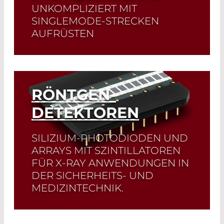
UNKOMPLIZIERT MIT
SINGLEMODE-STRECKEN
AUFRÜSTEN
Schnellauswahl!
Finden Sie die
passende Laserdiode und das
zugehörige Datenblatt mit wenigen
Klicks! zur Laserdiodenauswahl
RÖNTGEN-
DETEKTOREN
Read More
SILIZIUM-PHOTODIODEN UND
ARRAYS MIT SZINTILLATOREN
FÜR X-RAY ANWENDUNGEN IN
DER SICHERHEITS- UND
MEDIZINTECHNIK.