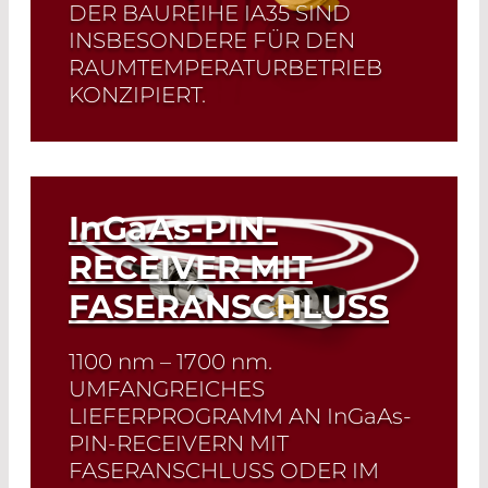
DER BAUREIHE IA35 SIND
INSBESONDERE FÜR DEN
RAUMTEMPERATURBETRIEB
KONZIPIERT.
Read More
InGaAs
-PIN-
RECEIVER MIT
FASERANSCHLUSS
1100
nm
– 1700
nm
.
UMFANGREICHES
LIEFERPROGRAMM AN
InGaAs
-
PIN-RECEIVERN MIT
FASERANSCHLUSS ODER IM