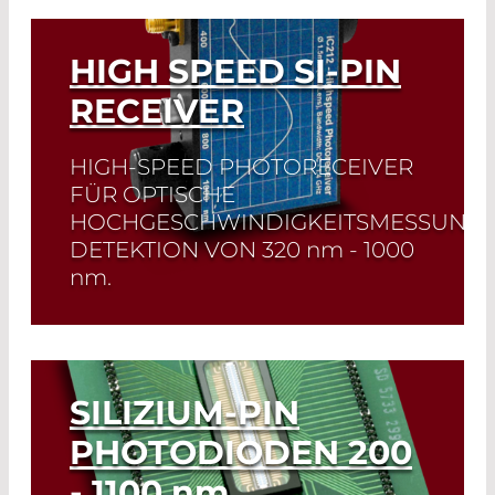
Read More
HIGH SPEED SI-PIN
RECEIVER
HIGH-SPEED PHOTORECEIVER
FÜR OPTISCHE
HOCHGESCHWINDIGKEITSMESSUNGE
DETEKTION VON
320 nm - 1000
nm
.
Read More
SILIZIUM-PIN
PHOTODIODEN
200
- 1100 nm