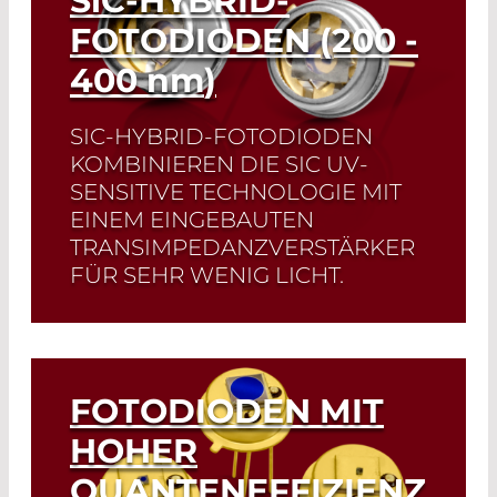
SiC
-HYBRID-
FOTODIODEN (200 -
400
nm
)
SIC-HYBRID-FOTODIODEN
KOMBINIEREN DIE SIC UV-
SENSITIVE TECHNOLOGIE MIT
EINEM EINGEBAUTEN
TRANSIMPEDANZVERSTÄRKER
FÜR SEHR WENIG LICHT.
Read More
FOTODIODEN MIT
HOHER
QUANTENEFFIZIENZ