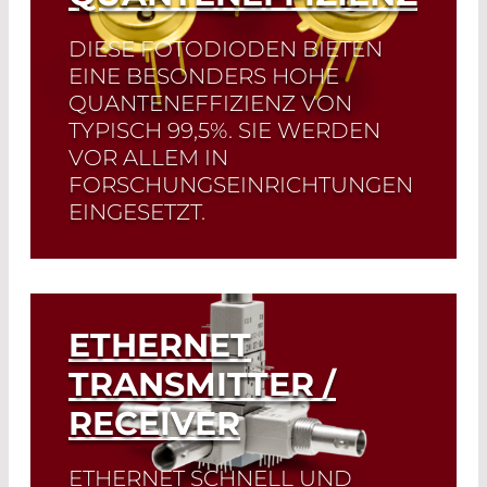
DIESE FOTODIODEN BIETEN
EINE BESONDERS HOHE
QUANTENEFFIZIENZ VON
TYPISCH 99,5%. SIE WERDEN
VOR ALLEM IN
FORSCHUNGSEINRICHTUNGEN
EINGESETZT.
Read More
ETHERNET
TRANSMITTER /
RECEIVER
ETHERNET SCHNELL UND