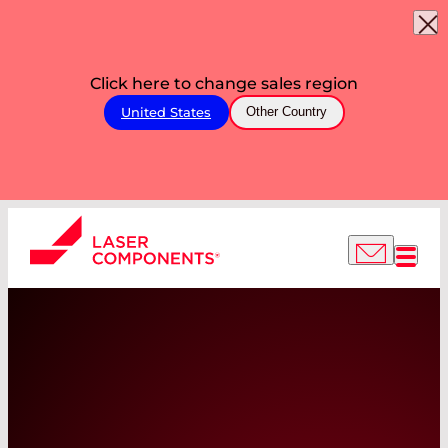
Click here to change sales region
United States
Other Country