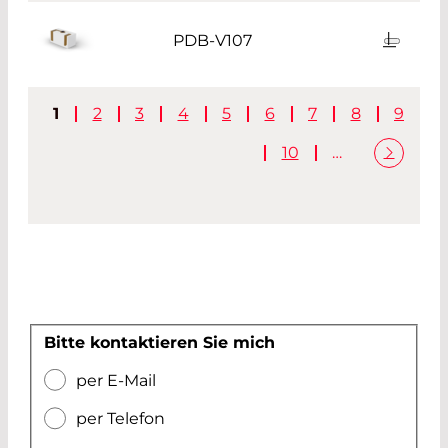
PDB-V107
1
2
3
4
5
6
7
8
9
10
…
Bitte kontaktieren Sie mich
per E-Mail
per Telefon