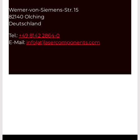
Werner-von-Siemens-Str. 15
82140 Olching
Deutschland
Tel.:
+49 8142 2864-0
E-Mail:
info(at)
lasercomponents.com