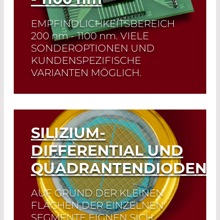
EMPFINDLICHKEITSBEREICH
200 nm - 1100 nm
. VIELE
SONDEROPTIONEN UND
KUNDENSPEZIFISCHE
VARIANTEN MÖGLICH.
Read More
SILIZIUM-
DIFFERENTIAL UND
QUADRANTENDIODEN
AUF GRUND DER KLEINEN
FLÄCHEN DER EINZELNEN
SEGMENTE EIGNEN SICH