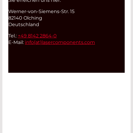
Sie erreichen uns hier:
Werner-von-Siemens-Str. 15
82140 Olching
Deutschland
Tel.:
+49 8142 2864-0
E-Mail:
info(at)
lasercomponents.com