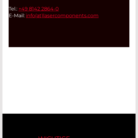
Tel.:
+49 8142 2864-0
E-Mail:
info(at)
lasercomponents.com