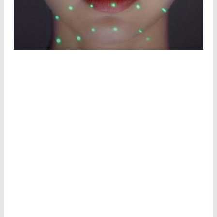
PATIENTENPOSITIONIERUNG –
EXAKTE AUSRICHTUNG FÜR
DIAGNOSTIK UND THERAPIE
Um bei MRT, CT und anderen bildgebenden
Verfahren aussagekräftige Diagnosen zu
erhalten, muss der Patient die richtige Position
einnehmen. Geschwindigkeit und Präzision
spielen dabei eine entscheidende Rolle, denn
der Patient soll der Strahlung keinesfalls zu
lange ausgesetzt werden. Mithilfe von
Lasermarkierungen lassen sich diese unnötigen