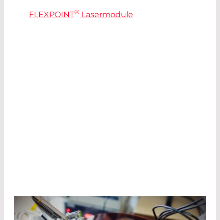
®
Die
FLEXPOINT
Lasermodule
von LASER
COMPONENTS gibt es in allen Größen und mit
vielen verschiedenen Strahlformen. Alle
Parameter können an die spezifischen
Anforderungen der jeweiligen Positionier-
Anwendung angepasst werden und erlauben so
effiziente, sichere Diagnosen und
Behandlungen – auch in spezialisierten OP-
Umgebungen. So wird zum Beispiel die
Ausgangsleistung jedes Moduls so konfiguriert,
dass sie der gewünschten Laserklasse
entspricht.