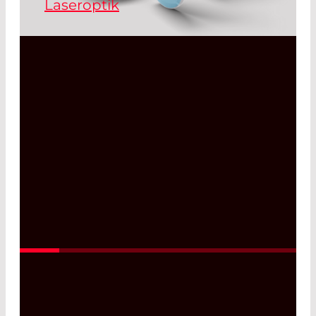
Laseroptik
Hochleistungslaseroptiken, die auf Ihre
Bedürfnisse zugeschnitten sind - von
der Einzeloptik bis zur
Massenproduktion
Read More