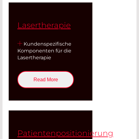
Lasertherapie
Kundenspezifische
Komponenten für die
Lasertherapie
Read More
Patientenpositionierung