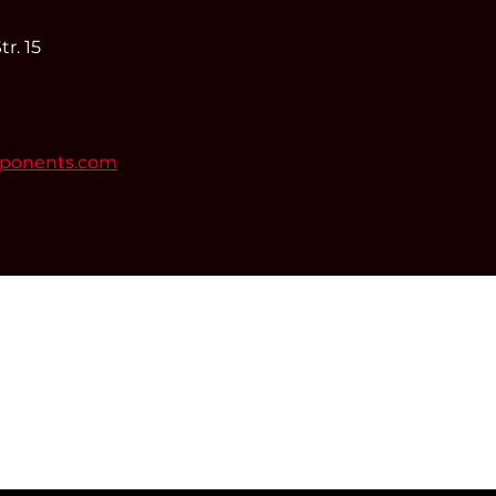
r. 15
mponents.com