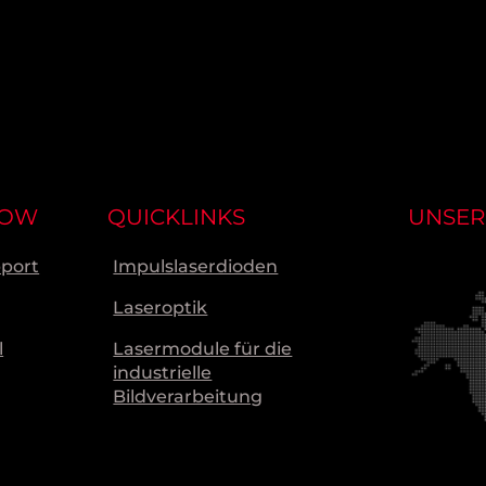
NOW
QUICKLINKS
UNSER
pport
Impulslaserdioden
Laseroptik
l
Lasermodule für die
industrielle
Bildverarbeitung