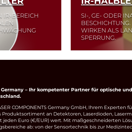
ILTER
IR-HALBLE
 IR-BEREICH
SI-, GE- ODER I
ALEN
BESCHICHTUNG. 
CHWÄCHUNG
WIRKEN ALS LAN
SPERRUNG.
Read More
rmany – Ihr kompetenter Partner für optische und 
schland.
LASER COMPONENTS Germany GmbH, Ihrem Experten fü
s Produktsortiment an Detektoren, Laserdioden, Laserm
st jeden Euro (€/EUR) wert. Mit maßgeschneiderten Lös
ereiche ab: von der Sensortechnik bis zur Medizintec