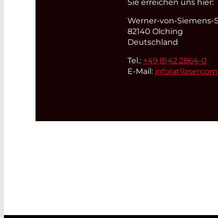
Sie erreichen uns hier:
Werner-von-Siemens-St
82140 Olching
Deutschland
Tel.:
+49 8142 2864-0
E-Mail:
info(at)
laserco