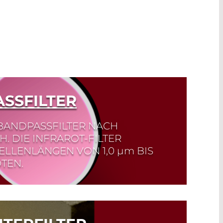
ASSFILTER
 BANDPASSFILTER NACH
 DIE INFRAROT-FILTER
LLENLÄNGEN VON 1,0
µm
BIS
TEN.