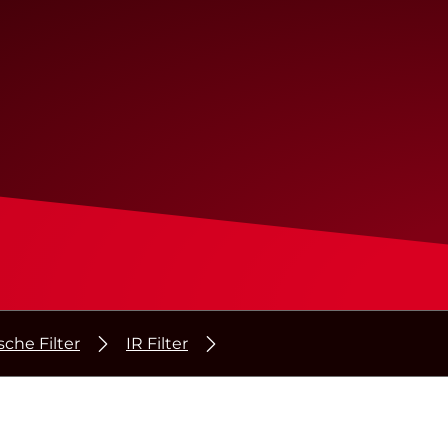
sche Filter
IR Filter