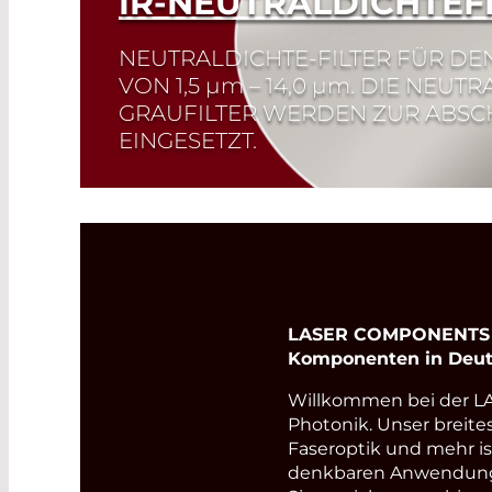
IR-NEUTRALDICHTEF
NEUTRALDICHTE-FILTER FÜR DEN
VON 1,5
µm
– 14,0
µm
. DIE NEUTR
GRAUFILTER WERDEN ZUR ABS
EINGESETZT.
Read More
LASER COMPONENTS Ge
Komponenten in Deut
Willkommen bei der 
Photonik. Unser breite
Faseroptik und mehr i
denkbaren Anwendungsb