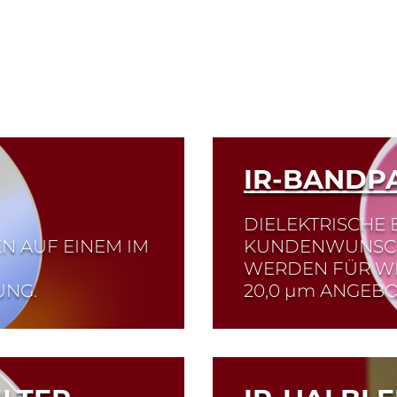
IR-BANDP
DIELEKTRISCHE
N AUF EINEM IM
KUNDENWUNSCH.
WERDEN FÜR WE
UNG.
20,0
µm
ANGEBO
Read More