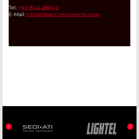
Tel.:
+49 8142 2864-0
E-Mail:
info(at)
lasercomponents.com