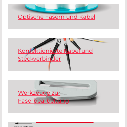
Optische Fasern und Kabel
Read More
Konfektionierte Kabel und
Steckverbinder
Read More
Werkzeuge zur
Faserbearbeitung
Wir bieten Werkzeuge für eine Vielzahl
unterschiedlicher Arten der
Faserbearbeitung: Dazu gehören das