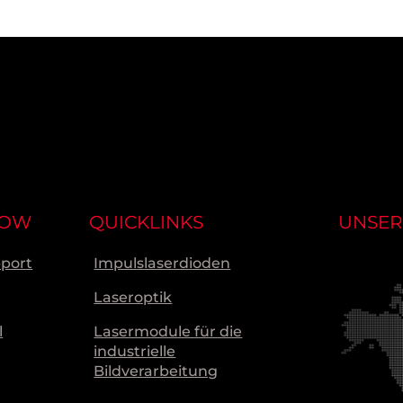
NOW
QUICKLINKS
UNSER
pport
Impulslaserdioden
Laseroptik
l
Lasermodule für die
industrielle
Bildverarbeitung