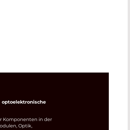
stengünstige, kompakte Lösung für
dardanwendungen. Mit ihrem
en Keramikkörper bieten diese
ne ausgezeichnete
igkeit.
optoelektronische
r Komponenten in der
odulen, Optik,