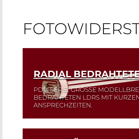
FOTOWIDERS
RADIAL BEDRAHTETE
PDV-SERIE: GROSSE MODELLBREIT
EDRAHTETEN LDRS MIT KURZEN 
NSPRECHZEITEN.
Mit kurzen Ansprechzeiten, radial bedra
zahlreichen Widerstandsvarianten bieten 
Fotowiderstände der PDV-Serie flexible Lö