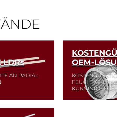
TÄNDE
KOSTENGÜ
 LDR
s
OEM-LÖS
E AN RADIAL B
KOSTENGÜNSTIG
A
FEUCHTIGKEITS
KUNSTSTOFFGE
hteten Gehäusen und
Die CdS-Fotowiderst
die CdS-
Umgebungslicht im s
sungen für die
reagieren ähnlich wi