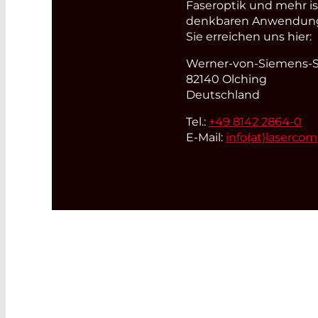
Faseroptik und mehr i
denkbaren Anwendungsb
Sie erreichen uns hier:
Werner-von-Siemens-St
82140 Olching
Deutschland
Tel.:
+49 8142 2864-0
E-Mail:
info(at)
laserco