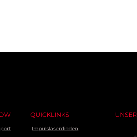
NOW
QUICKLINKS
UNSER
pport
Impulslaserdioden