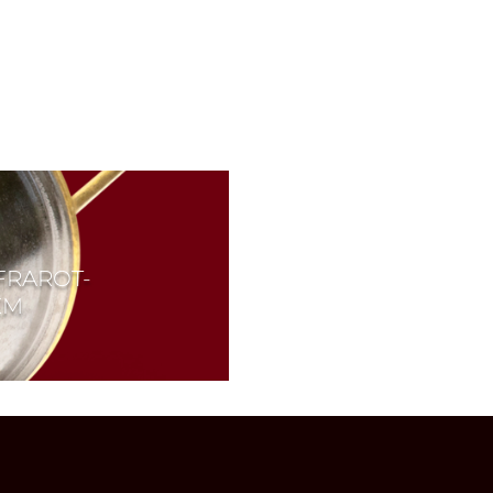
NFRAROT-
EM