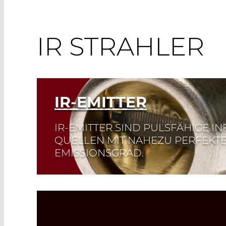
IR STRAHLER
IR-EMITTER
IR-EMITTER SIND PULSFÄHIGE I
QUELLEN MIT NAHEZU PERFEKT
EMISSIONSGRAD.
Read More