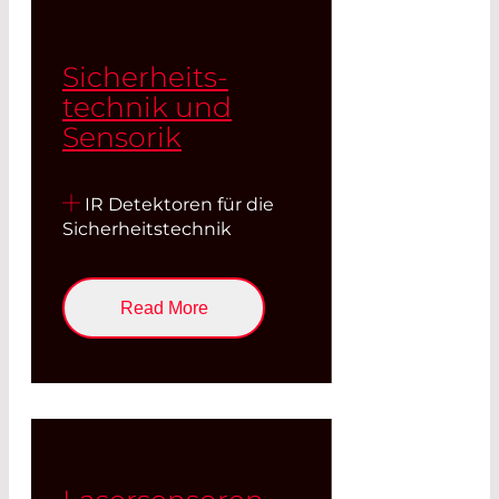
Sicherheits­
technik und
Sen­sorik
IR Detektoren für die
Si­cher­heitstechnik
Read More