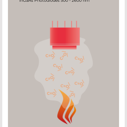
InGaAs Photodiodes 500 - 2600 nm