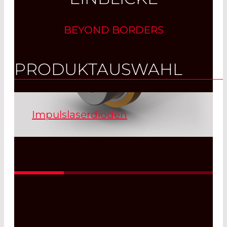
BEYOND BORDERS
PRODUKTAUSWAHL
Impulslaserdioden
Die gepulsten Laserdioden sind in den
Wellenlängen 850 nm, 905 nm und
1550 nm verfügbar und werden direkt
von Laser Components produziert.
Kundenspezifische Anpassungen
lassen sich einfach umsetzen.
Read More