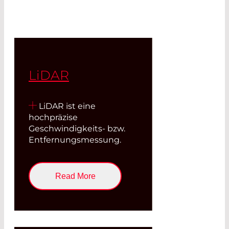
LiDAR
LiDAR ist eine
hochpräzise
Geschwindigkeits- bzw.
Entfernungsmessung.
Read More