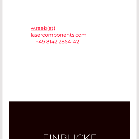
LASER COMPONENTS
Germany GmbH
82140 Olching
w.reeb(at)
lasercomponents.com
T.
+49 8142 2864-42
EINBLICKE