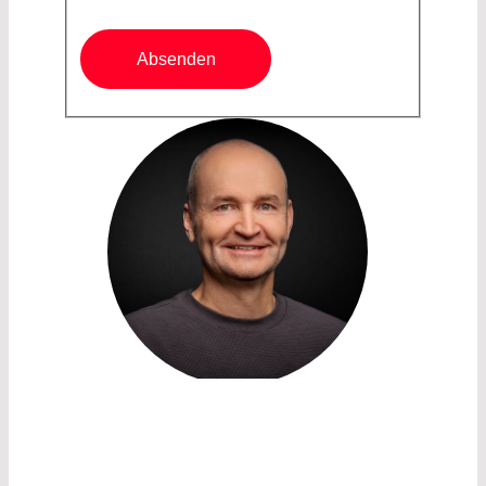
und akzeptiert.
Absenden
HEAD OF BUSINESS UNIT
ACTIVE COMPONENTS
WINFRIED REEB