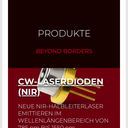
PRODUKTE
BEYOND BORDERS
CW-LASERDIODEN
(NIR)
NEUE NIR-HALBLEITERLASER
EMITTIEREN IM
WELLENLÄNGENBEREICH VON
785
nm
BIS 1550
nm
.