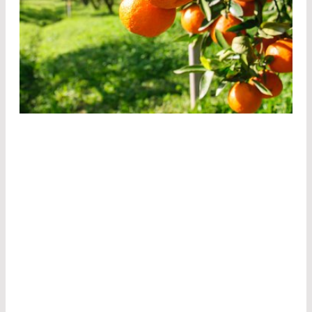
Die Erkenntnisse der Studie könnten
entscheidenden Einfluss auf den Orangenanbau
der Zukunft haben. Bisher wurden die Schalen
der Zitrusfrüchte nach der Ernte mit einem
Wachs behandelt, in dem unter anderem auch
Fungizide enthalten sind. Doch neue
Erkenntnisse und ein Wandel in der öffentlichen
Wahrnehmung führen heute dazu, dass die
Zitrusbauern dringend nach
umweltfreundlicheren Methoden suchen, aber
trotzdem die Ernteausbeute so hoch wie