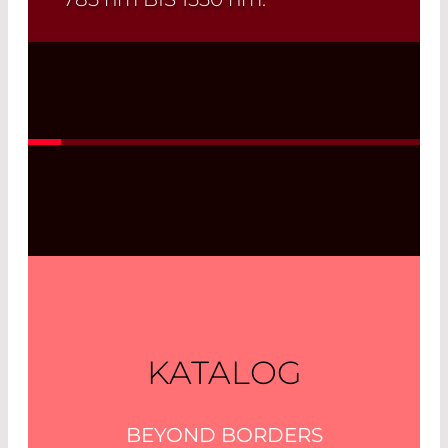
Schnellauswahl!
Finden Sie die
passende Laserdiode und das
zugehörige Datenblatt mit wenigen
Klicks! zur Laserdiodenauswahl
Read More
KATALOG
BEYOND BORDERS