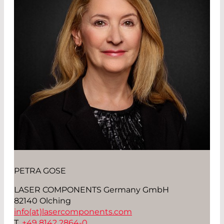
PETRA GOSE
LASER COMPONENTS Germany GmbH
82140 Olching
info(at)
lasercomponents.com
T.
+49 8142 2864-0