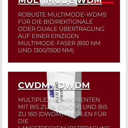
MULTIMODE WDM
ROBUSTE MULTIMODE-WDMS
FÜR DIE BIDIREKTIONALE
ODER DUALE ÜBERTRAGUNG
AUF EINER EINZIGEN
MULTIMODE-FASER (850 NM
UND 1300/1500 NM).
Eine Komponente für
Telekommunikations-,
Datenkommunikations- und
Sensoranwendungen.
CWDM / DWDM
Read More
MULTIPLEX-KOMPONENTEN
MIT BIS ZU 16 (CWDM) UND BIS
ZU 160 (DWDM) KANÄLEN FÜR
DIE