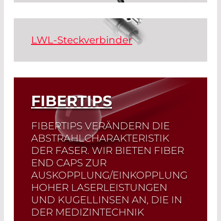
Hohlkernfasern: Patchcords zur
Leistungsübertragung von CO
und
2
Read More
Er:YAG Lasern.
LWL-Steckverbinder
Read More
Steckverbinder ermöglichen das
einfache Einfügen und Lösen von
Lichtwellenleitern aus Systemen.
Unterschiedliche Steckverbinder
FIBERTIPS
dienen verschiedenen Anforderungen.
FIBERTIPS VERÄNDERN DIE
Read More
ABSTRAHLCHARAKTERISTIK
DER FASER. WIR BIETEN FIBER
END CAPS ZUR
AUSKOPPLUNG/EINKOPPLUNG
HOHER LASERLEISTUNGEN
UND KUGELLINSEN AN, DIE IN
DER MEDIZINTECHNIK