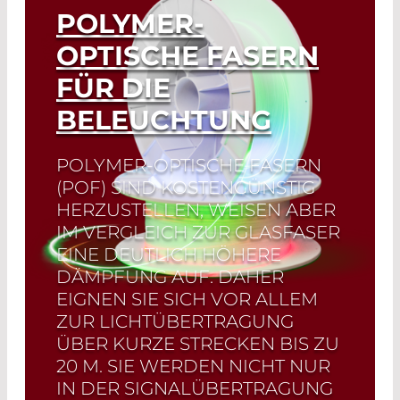
POLYMER-
OPTISCHE FASERN
FÜR DIE
BELEUCHTUNG
POLYMER-OPTISCHE FASERN
(POF) SIND KOSTENGÜNSTIG
HERZUSTELLEN, WEISEN ABER
IM VERGLEICH ZUR GLASFASER
EINE DEUTLICH HÖHERE
DÄMPFUNG AUF. DAHER
EIGNEN SIE SICH VOR ALLEM
ZUR LICHTÜBERTRAGUNG
ÜBER KURZE STRECKEN BIS ZU
20 M. SIE WERDEN NICHT NUR
IN DER SIGNALÜBERTRAGUNG