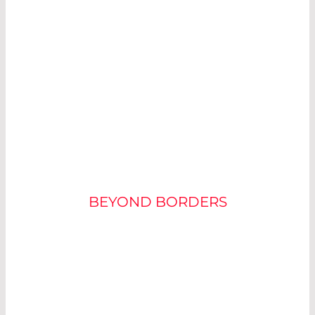
INTERDISZIPLINÄRES
R&D TEAM
BEYOND BORDERS
Das junge, motivierte Entwicklerteam von
LASER COMPONENTS besteht aus Faseroptik-
Experten, Elektroingenieuren und Fachleuten
für Dünnschichtverfahren. Dieser