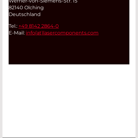
Werner-von-Siemens-Str. 15
82140 Olching
Deutschland
Tel.:
+49 8142 2864-0
E-Mail:
info(at)
lasercomponents.com