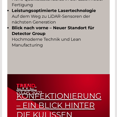
Fertigung
Leistungsoptimierte Lasertechnologie
Auf dem Weg zu LiDAR-Sensoren der
nächsten Generation
Blick nach vorne – Neuer Standort für
Detector Group
Hochmoderne Technik und Lean
Manufacturing
LWL-
TREND
03.05.2021
KONFEKTIONIERUNG
– EIN BLICK HINTER
DIE KULISSEN