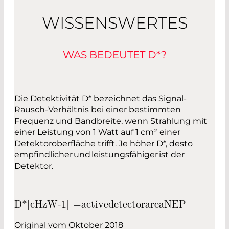
WISSENSWERTES
WAS BEDEUTET D*?
Die Detektivität D* bezeichnet das Signal-
Rausch-Verhältnis bei einer bestimmten
Frequenz und Bandbreite, wenn Strahlung mit
einer Leistung von 1 Watt auf 1 cm² einer
Detektoroberfläche trifft. Je höher D*, desto
empfindlicher und leistungsfähiger ist der
Detektor.
D
*
[
c
H
z
W
-
1
] =
a
c
t
i
v
e
d
e
t
e
c
t
o
r
a
r
e
a
N
E
P
Original vom Oktober 2018