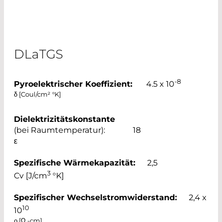
DLaTGS
-8
Pyroelektrischer Koeffizient:
4.5 x 10
δ [Coul/cm² °K]
Dielektrizitätskonstante
(bei Raumtemperatur): 18
ε
Spezifische Wärmekapazität:
2,5
3
Cv [J/cm
°K]
Spezifischer Wechselstromwiderstand:
2,4 x
10
10
ρ [Ω -cm]