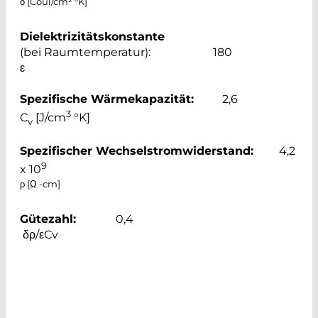
δ [Coul/cm² °K]
Dielektrizitätskonstante
(bei Raumtemperatur): 180
ε
Spezifische Wärmekapazität:
2,6
3
C
[J/cm
°K]
v
Spezifischer Wechselstromwiderstand:
4,2
9
x 10
ρ [Ω -cm]
Gütezahl:
0,4
δρ/εCv