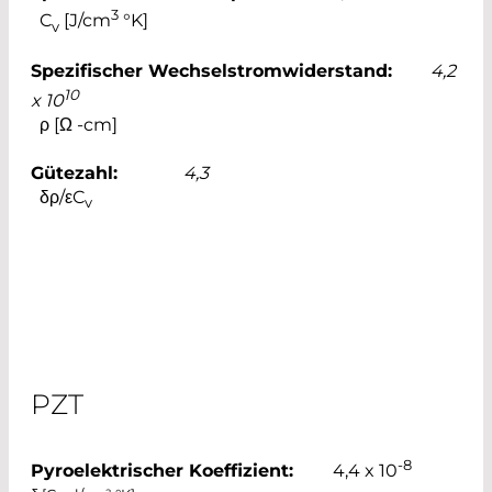
3
C
[J/cm
°K]
v
Spezifischer Wechselstromwiderstand:
4,2
10
x 10
ρ [Ω -cm]
Gütezahl:
4,3
δρ/εC
v
PZT
-8
Pyroelektrischer Koeffizient:
4,4 x 10