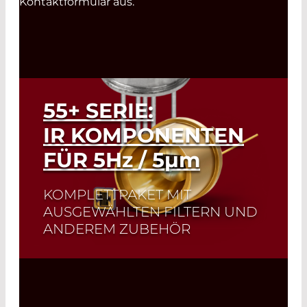
Kontaktformular aus.
55+ SERIE:
IR KOMPONENTEN
FÜR 5
Hz
/ 5
µm
KOMPLETTPAKET MIT
AUSGEWÄHLTEN FILTERN UND
ANDEREM ZUBEHÖR
Ein perfektes Paar: Der hohe
Emissionsgrad der IR-Strahler von
Infrasolid ist die optimale Ergänzung zu
dem hohen Dynamikbereich und dem