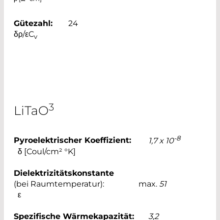
Gütezahl:
24
δρ/εC
v
3
L
i
T
a
O
-8
Pyroelektrischer Koeffizient:
1,7 x 10
δ [Coul/cm² °K]
Dielektrizitätskonstante
(bei Raumtemperatur):
max.
51
ε
Spezifische Wärmekapazität:
3,2