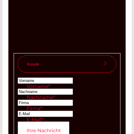
INNOVATIVE
PRODUKTE FÜR DIE
ZUKUNFT ZU
ENTWICKELN?
Anrede
Frau
Vorname
*
Herr
Nachname
*
Firma
*
E-Mail
*
Ihre Nachricht