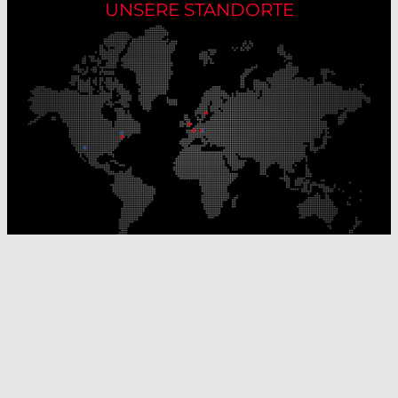
UNSERE STANDORTE
Unsere Produktionsstandorte
Unsere Vertriebsstandorte
© Laser Components 2026