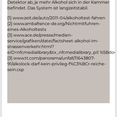
Detektor ab, je mehr Alkohol sich in der Kammer
befindet. Das System ist langzeitstabil.
[1] www.zeit.de/auto/2011-04/alkoholtest-fahren
[2] www.ambafrance-de.org/Nichtmitfuhren-
eines-Alkoholtests
[3] www.ace.de/presse/medien-
service/grafiken/datei/factsheet-alkohol-im-
strassenverkehr.html?
eID=nfcmedialibrary&tx_nfcmedialibrary_pi1 %5Bd
[3] www.tt.com/panorama/unfall/11643807-
91/alkolock-darf-kein-privileg-f%C3%BCr-reiche-
sein.csp