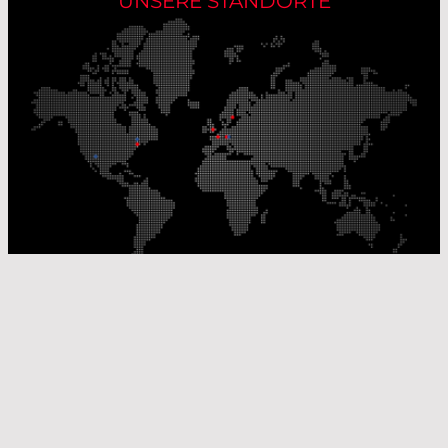
UNSERE STANDORTE
Unsere Produktionsstandorte
Unsere Vertriebsstandorte
© Laser Components 2026