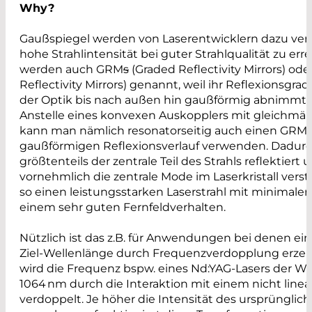
Why?
Gaußspiegel werden von Laserentwicklern dazu ve
hohe Strahlintensität bei guter Strahlqualität zu erre
werden auch GRM
s
(Graded Reflectivity Mirrors) ode
Reflectivity Mirrors) genannt, weil ihr Reflexionsgr
der Optik bis nach außen hin gaußförmig abnimmt.
Anstelle eines konvexen Auskopplers mit gleichmäß
kann man nämlich resonatorseitig auch einen GRM
gaußförmigen Reflexionsverlauf verwenden. Dadurc
größtenteils der zentrale Teil des Strahls reflektiert
vornehmlich die zentrale Mode im Laserkristall verst
so einen leistungsstarken Laserstrahl mit minimale
einem sehr guten Fernfeldverhalten.
Nützlich ist das z.B. für Anwendungen bei denen e
Ziel-Wellenlänge durch Frequenzverdopplung erzeu
wird die Frequenz bspw. eines Nd:YAG-Lasers der W
1064 nm durch die Interaktion mit einem nicht linear
verdoppelt. Je höher die Intensität des ursprünglich