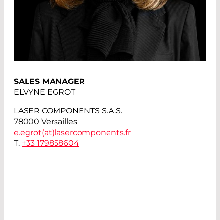
SALES MANAGER
ELVYNE EGROT
LASER COMPONENTS S.A.S.
78000 Versailles
e.egrot(at)
lasercomponents.fr
T.
+33 179858604