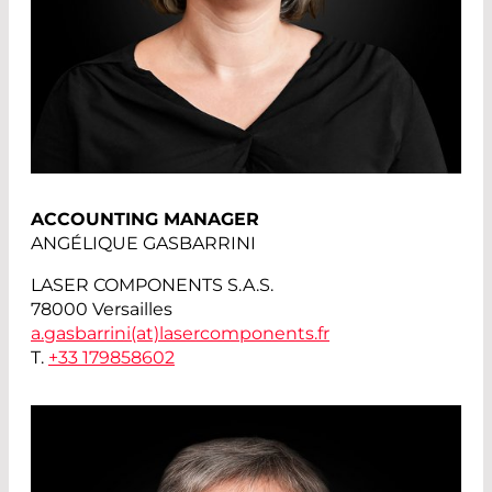
ACCOUNTING MANAGER
ANGÉLIQUE GASBARRINI
LASER COMPONENTS S.A.S.
78000 Versailles
a.gasbarrini(at)
lasercomponents.fr
T.
+33 179858602