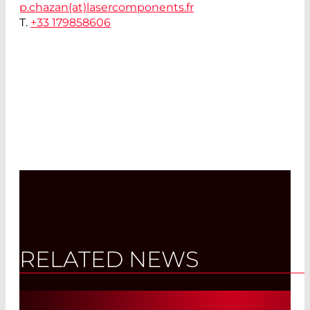
p.chazan(at)
lasercomponents.fr
T.
+33 179858606
RELATED NEWS