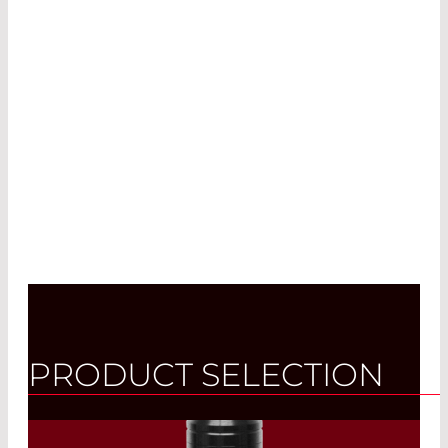
la longueur d’onde et à l’application prévue
de votre laser industrie
l. Dans nos installations
de fabrication d’optiques, nous utilisons
différentes mé-thodes de traitements pour
garantir que vos optiques répondent toujours
aux normes de qualité les plus élevées, que ce
soit pour un seul produit ou pour une série
complète.
PRODUCT SELECTION