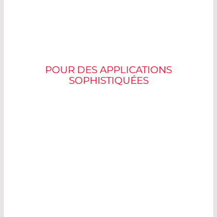
OPTIQUE LASER
POUR DES APPLICATIONS
SOPHISTIQUÉES
Dans de nombreux domaines,
l’usinage au
laser fait désormais
partie de la production
quotidienne. La qualité des lasers indus-triels
dans n’importe quelle application dépend
principalement de la forme, du guidage et
d’autres paramètres du faisceau, et donc des
composants optiques utilisés dans la machine.
Chez LASER COMPONENTS, nous vous
aidons à
trouver une solution adaptée à la puissance, à