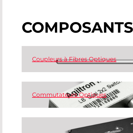
COMPOSANTS 
Coupleurs à Fibres Optiques
Des coupleurs à fibres optiques sont utilisé
séparer et combiner les signaux optiques d
optiques.
Commutateurs Optiques
Read More
Les composants fibre-optiques actifs sont 
fibres à multimodes et monomodes.
Read More