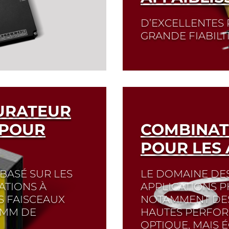
Read More
D’EXCELLENTES
GRANDE FIABILI
ls que des ajusteurs
leurs, des pisteurs et
Read More
la lumière dans les
URATEUR
 POUR
COMBINAT
POUR LES 
 BASÉ SUR LES
LE DOMAINE DES
ATIONS À
APPLICATIONS 
S FAISCEAUX
NOTAMMENT DE
 MM DE
HAUTES PERFOR
OPTIQUE, MAIS 