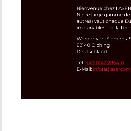
Bienvenue chez LASER
Notre large gamme de pr
autres) vaut chaque Eu
imaginables : de la tec
Werner-von-Siemens-St
82140 Olching
Deutschland
Tél.:
+49 8142 2864-0
E-Mail:
info(at)
laserco