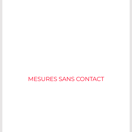
MESURE DE LA
TEMPÉRATURE
MESURES SANS CONTACT
La température est souvent définie comme la
mesure de la chaleur. La majeure partie de la
lumière d’une source chaude est émise dans le
spectre infrarouge (IR). Cela rend inefficaces les
solutions de vision typiques qui utilisent la