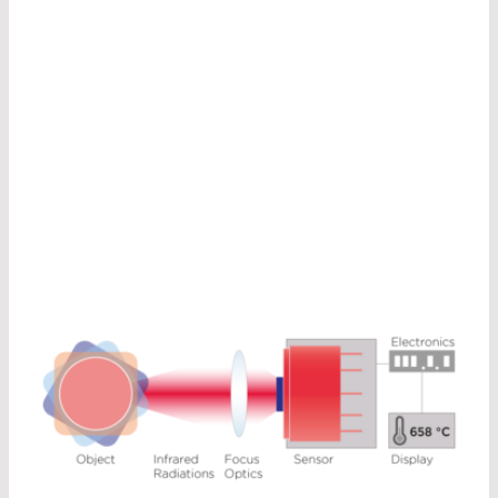
lumière visible. Les détecteurs IR sont capables
de mesurer la température d’une cible sans
nécessiter de contact physique.