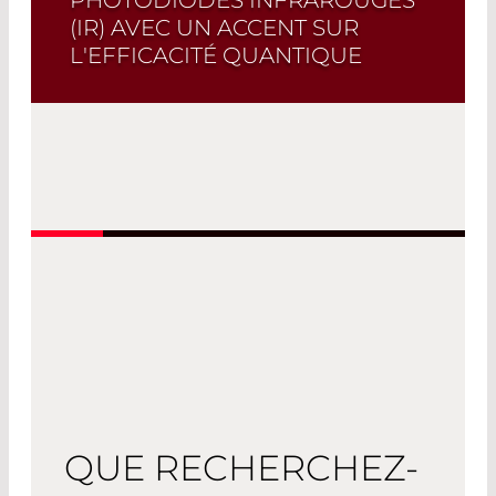
(IR) AVEC UN ACCENT SUR
L'EFFICACITÉ QUANTIQUE
LASER COMPONENTS développe et
fabrique des photodiodes dans la
gamme spectrale allant jusqu'à 2600
nm dans le proche infrarouge (NIR).
Read More
QUE RECHERCHEZ-