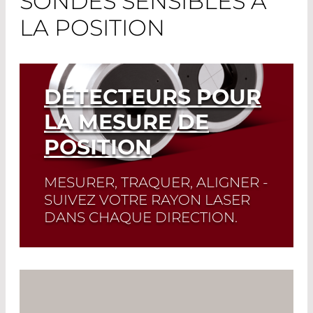
SONDES SENSIBLES À
LA POSITION
DÉTECTEURS POUR
LA MESURE DE
POSITION
MESURER, TRAQUER, ALIGNER -
SUIVEZ VOTRE RAYON LASER
DANS CHAQUE DIRECTION.
Read More