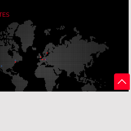
TES
ites de production
Sites de distribution