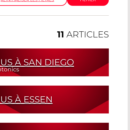
11
ARTICLES
OUS À SAN DIEGO
otonics
rences associées couvrent un large éventail
applications
. août 2026
OUS À ESSEN
huringe est le nouveau haut lieu de la
 Allemagne centrale.
. sept. 2026