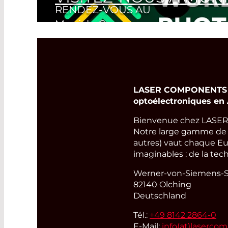
RENDEZ-VOUS AU
Nous nous réjouissons de vous accueillir
Munich, Germany
22. juin 2027 -
25. juin 2027
Read More
LASER COMPONENTS Ge
optoélectroniques en
Bienvenue chez LASER
Notre large gamme de pr
autres) vaut chaque Eu
imaginables : de la tec
Werner-von-Siemens-St
82140 Olching
Deutschland
Tél.:
+49 8142 2864-0
E-Mail:
info(at)
laserco