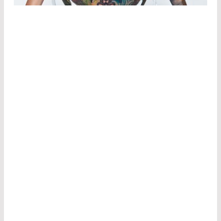
DERMATOLOGIE
Les dermatologues, en particulier, ont souvent
recours à des formes peu invasives ou douces de
thérapie laser externe. Ils utilisent par exemple
les lasers CO
et Er:YAG pour éliminer avec
2
précision les cicatrices et les verrues de la peau.
Les lasers diode et alexandrite sont utilisés pour
chauffer la mélanine dans les follicules pileux en
vue de l'épilation, tandis que les lasers Nd:YAG et
KTP sont utilisés pour traiter les modifications
vasculaires telles que les varicosités.
Les lasers picosecondes permettent d'éliminer
les tatouages en détruisant les pigments des