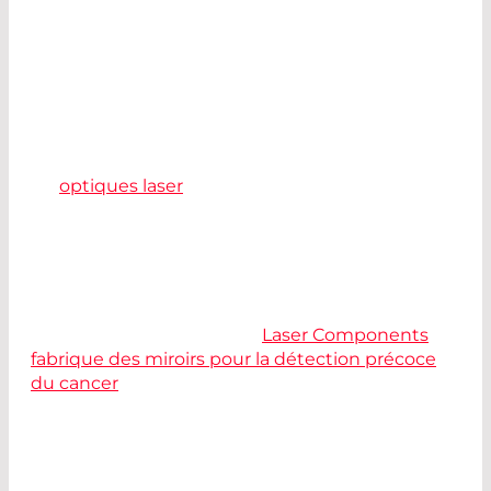
En fonction de la profondeur de pénétration, de
l'absorption dans les tissus et des effets
thermiques, différentes longueurs d'onde et
différents types de laser sont utilisés, tels que les
lasers à argon, CO
et Er:YAG. Selon le type de
2
laser, différents revêtements sont utilisés pour
les
optiques laser
appropriées.
Contactez-nous pour la sélection des
composants les mieux adaptés à votre système.
Une lecture intéressante :
Laser Components
fabrique des miroirs pour la détection précoce
du cancer