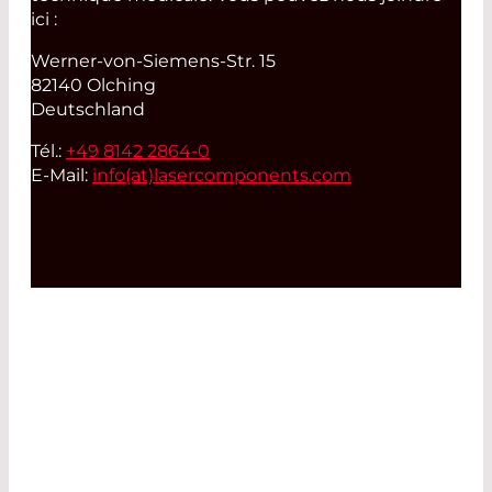
ici :
Werner-von-Siemens-Str. 15
82140 Olching
Deutschland
Tél.:
+49 8142 2864-0
E-Mail:
info(at)
lasercomponents.com