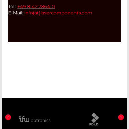
Tél.:
+49 8142 2864-0
E-Mail:
info(at)
lasercomponents.com