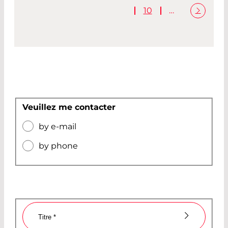
10
…
Veuillez me contacter
by e-mail
by phone
Titre
*