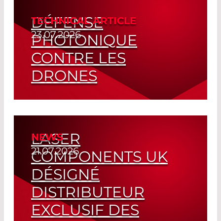
DÉFENSE
TECHNICAL ARTICLE
23.07.2026
PHOTONIQUE
CONTRE LES
DRONES
Read More
LASER
NEWS
21.07.2026
COMPONENTS UK
DÉSIGNÉ
DISTRIBUTEUR
EXCLUSIF DES