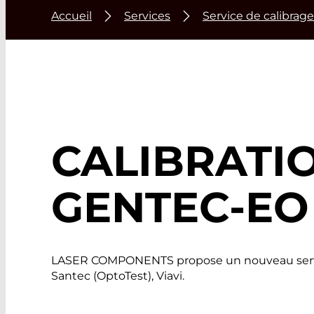
Accueil
Services
Service de calibrage
CALIBRATI
GENTEC-EO
LASER COMPONENTS propose un nouveau service 
Santec (OptoTest), Viavi.