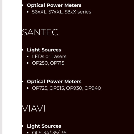
Optical Power Meters
56xXL, 57xXL, 58xX series
SANTEC
Light Sources
LEDs or Lasers
OP250, OP715
Optical Power Meters
OP725, OP815, OP930, OP940
VIAVI
Light Sources
OLS-34/-35/-36