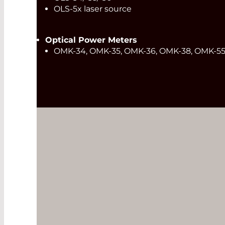
OLS-5x laser source
Optical Power Meters
OMK-34, OMK-35, OMK-36, OMK-38, OMK-5