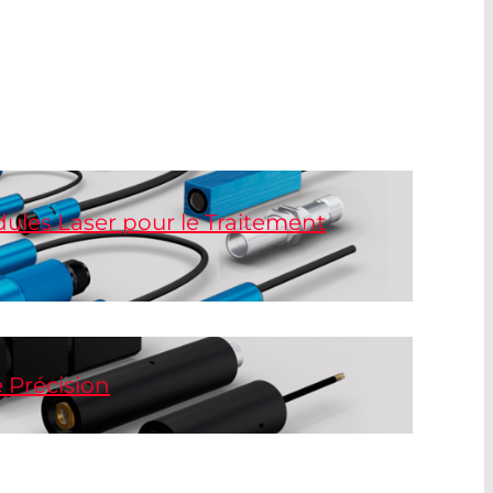
les Laser pour le Traitement
MV offre une grande variété de puissances
t de conceptions de boîtiers.
 Précision
guent par une très faible déviation entre
'axe du boîtier et sont disponibles en rouge