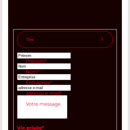
MODULE
LOOKS
LIKE?
Titre
Madame
Prénom
*
Monsieur
Nom
*
Entreprise
*
adresse e-mail
*
Votre message
Vie privée
*