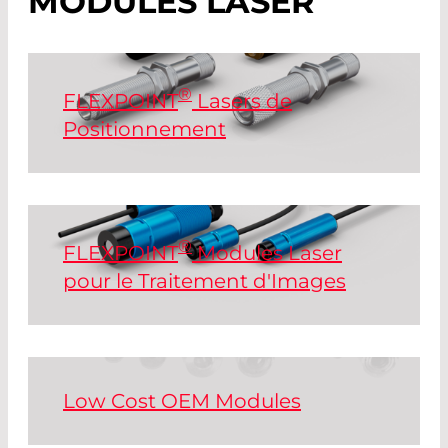
MODULES LASER
®
FLEXPOINT
Lasers de
Positionnement
Différentes formes de faisceaux de 405
à 905 nm, pour le positionnement,
l'alignement, l'indication et le
marquage.
®
FLEXPOINT
Modules Laser
pour le Traitement d'Images
Read More
®
La série FLEXPOINT
MV offre une
grande variété de puissances de sortie,
de tailles et de conceptions de boîtiers.
Low Cost OEM Modules
Read More
Les modules laser OEM de bas coût de