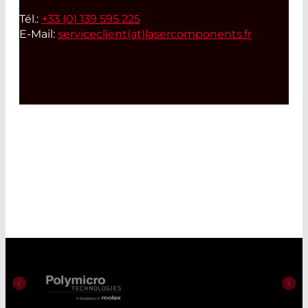
Tél.:
+33 (0) 139 595 225
E-Mail:
serviceclient(at)
lasercomponents.fr